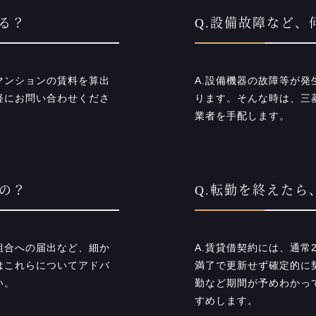
る？
Q.設備故障など
マンションの賃料を算出
A.設備機器の故障等が
軽にお問い合わせくださ
ります。そんな時は、三
業者を手配します。
の？
Q.転勤を終えたら
組合への届出など、細か
A.賃貸借契約には、通
はこれらについてアドバ
満了で更新せず確定的に
い。
勤など期間が予めわかっ
すめします。